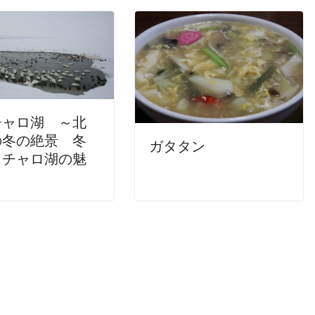
チャロ湖 ～北
の冬の絶景 冬
ガタタン
ッチャロ湖の魅