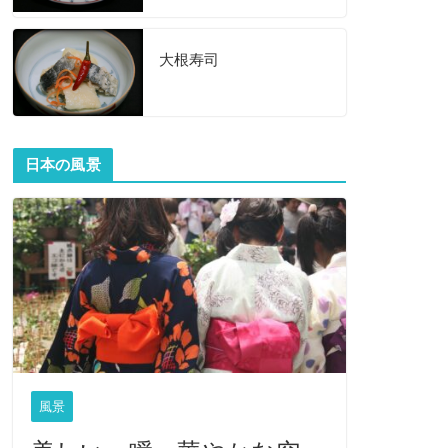
大根寿司
日本の風景
風景