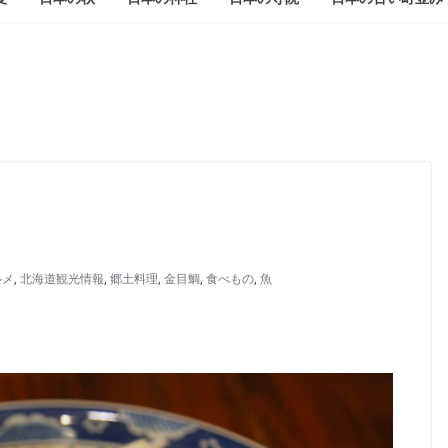
ルメ
,
北海道観光情報
,
郷土料理
,
金目鯛
,
食べもの
,
魚