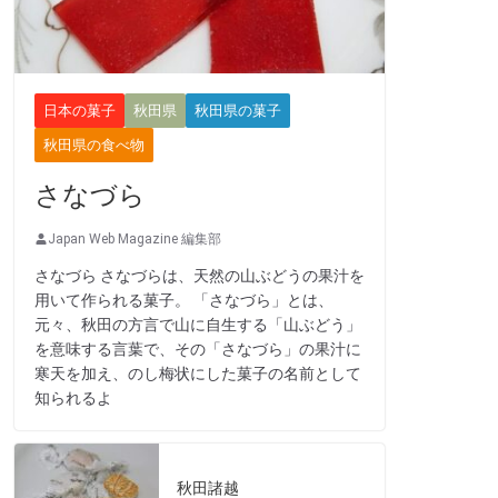
日本の菓子
秋田県
秋田県の菓子
秋田県の食べ物
さなづら
Japan Web Magazine 編集部
さなづら さなづらは、天然の山ぶどうの果汁を
用いて作られる菓子。 「さなづら」とは、
元々、秋田の方言で山に自生する「山ぶどう」
を意味する言葉で、その「さなづら」の果汁に
寒天を加え、のし梅状にした菓子の名前として
知られるよ
秋田諸越