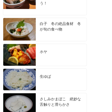
う！
白子 冬の絶品食材 冬
が旬の食べ物
ホヤ
生ゆば
さしみかまぼこ 絶妙な
舌触りと滑らかさ