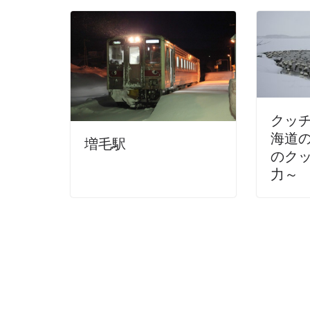
クッ
海道
増毛駅
のク
力～