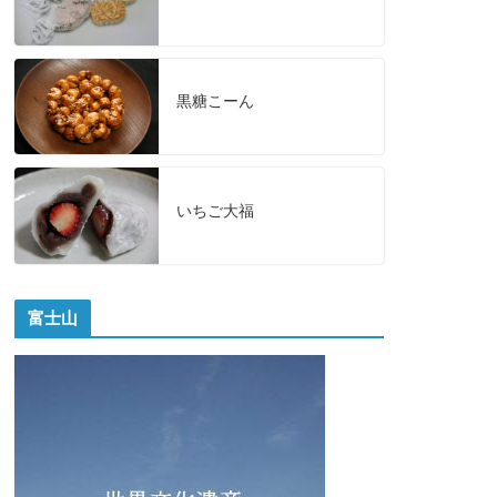
黒糖こーん
いちご大福
富士山