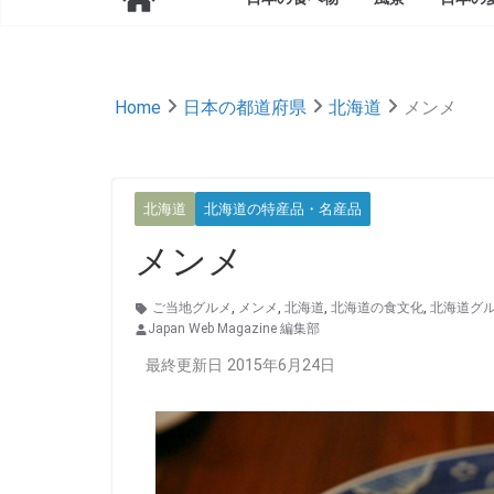
Home
日本の都道府県
北海道
メンメ
北海道
北海道の特産品・名産品
メンメ
ご当地グルメ
,
メンメ
,
北海道
,
北海道の食文化
,
北海道グ
Japan Web Magazine 編集部
最終更新日 2015年6月24日