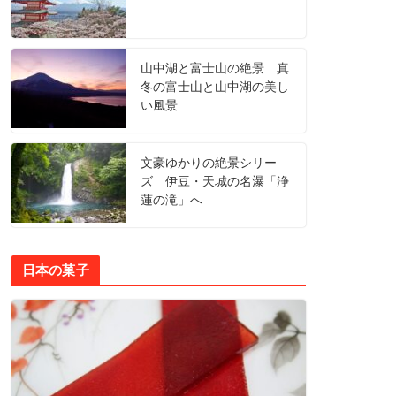
山中湖と富士山の絶景 真
冬の富士山と山中湖の美し
い風景
文豪ゆかりの絶景シリー
ズ 伊豆・天城の名瀑「浄
蓮の滝」へ
日本の菓子