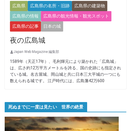
広島県
広島県の名所・旧跡
広島県の建築物
広島県の情報
広島県の観光情報・観光スポット
広島県の記事
日本の城
夜の広島城
Japan Web Magazine 編集部
1589年（天正17年）、毛利輝元により築かれた「広島城」
は、広さ約12万平方メートルを誇る、国の史跡にも指定され
ている城。名古屋城、岡山城と共に日本三大平城の一つにも
数えられる城です。 江戸時代には、広島藩42万600
死ぬまでに一度は見たい 世界の絶景