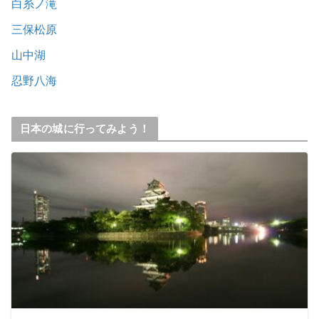
白糸ノ滝
三保松原
山中湖
忍野八海
日本の城に行ってみよう！