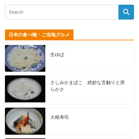
日本の食べ物・ご当地グルメ
生ゆば
さしみかまぼこ 絶妙な舌触りと滑
らかさ
大根寿司