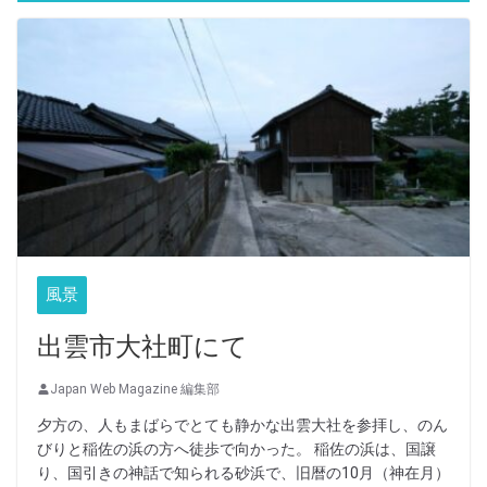
風景
出雲市大社町にて
Japan Web Magazine 編集部
夕方の、人もまばらでとても静かな出雲大社を参拝し、のん
びりと稲佐の浜の方へ徒歩で向かった。 稲佐の浜は、国譲
り、国引きの神話で知られる砂浜で、旧暦の10月（神在月）