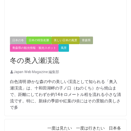
日本の冬
日本の特別名勝
美しい日本の風景
青森県
青森県の観光情報・観光スポット
風景
冬の奥入瀬渓流
Japan Web Magazine 編集部
白色清明 静かな森の中の美しい渓流として知られる「奥入
瀬渓流」は、十和田湖畔の子ノ口（ねのくち）から焼山ま
で、距離にしてわずか約14キロメートル程を流れる小さな清
流です。特に、新緑の季節や紅葉の頃にはその景観の美しさ
で多
一度は見たい 一度は行きたい 日本各