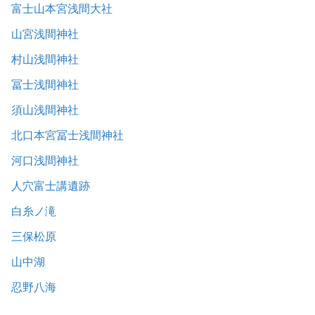
富士山本宮浅間大社
山宮浅間神社
村山浅間神社
冨士浅間神社
須山浅間神社
北口本宮冨士浅間神社
河口浅間神社
人穴富士講遺跡
白糸ノ滝
三保松原
山中湖
忍野八海