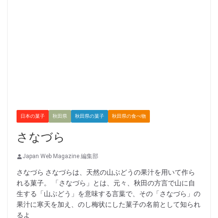
日本の菓子
秋田県
秋田県の菓子
秋田県の食べ物
さなづら
Japan Web Magazine 編集部
さなづら さなづらは、天然の山ぶどうの果汁を用いて作ら
れる菓子。 「さなづら」とは、元々、秋田の方言で山に自
生する「山ぶどう」を意味する言葉で、その「さなづら」の
果汁に寒天を加え、のし梅状にした菓子の名前として知られ
るよ