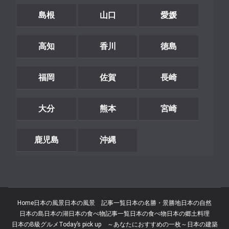
島根
山口
愛媛
高知
香川
徳島
福岡
佐賀
長崎
大分
熊本
宮崎
鹿児島
沖縄
Home
日本の風景
日本の風景 記事一覧
日本の名勝・景勝地
日本の自然
日本の島
日本の湖
日本の食べ物記事一覧
日本の食べ物
日本の郷土料理
日本のB級グルメ
Today’s pick up ～あなたにおすすめの一枚～
日本の建築