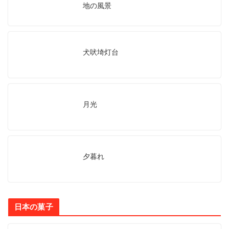
地の風景
犬吠埼灯台
月光
夕暮れ
日本の菓子