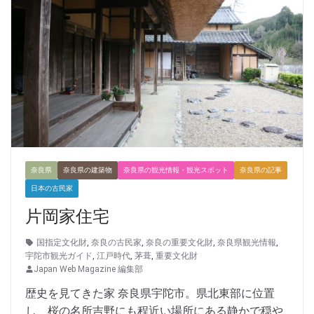
奈良県
奈良県の建築物
奈良県の観光情報・観光スポット
奈良県の記事
日本の古民家
片岡家住宅
国指定文化財
,
奈良の古民家
,
奈良の重要文化財
,
奈良県観光情報
,
宇陀市観光ガイド
,
江戸時代
,
茅葺
,
重要文化財
Japan Web Magazine 編集部
歴史を見てきた家 奈良県宇陀市。県北東部に位置
し、桜の名所吉野にも程近い場所にある静かで穏や