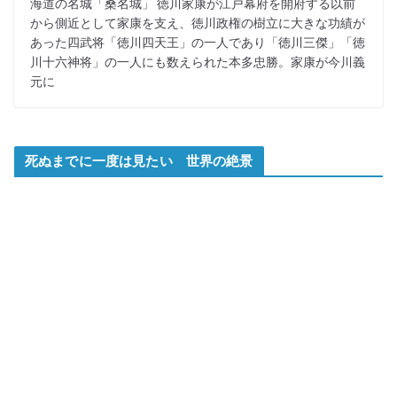
海道の名城「桑名城」 徳川家康が江戸幕府を開府する以前
から側近として家康を支え、徳川政権の樹立に大きな功績が
あった四武将「徳川四天王」の一人であり「徳川三傑」「徳
川十六神将」の一人にも数えられた本多忠勝。家康が今川義
元に
死ぬまでに一度は見たい 世界の絶景