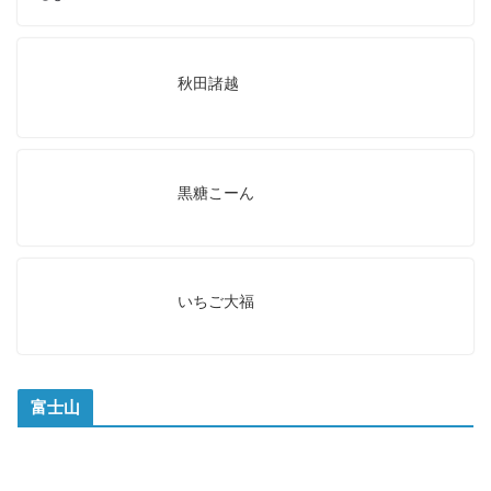
秋田諸越
黒糖こーん
いちご大福
富士山