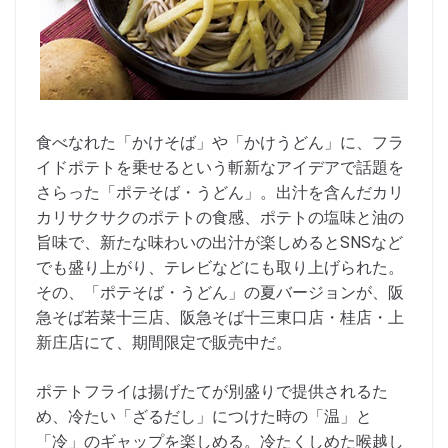
食べなれた「かけそば」や「かけうどん」に、フラ
イドポテトを乗せるという斬新なアイデアで話題を
さらった「ポテそば・うどん」。出汁を含んだカリ
カリサクサクのポテトの食感、ポテトの塩味と油の
旨味で、新たな味わいの出汁が楽しめるとSNSなど
でも盛り上がり、テレビなどにも取り上げられた。
その、「ポテそば・うどん」の夏バージョンが、阪
急そば若菜十三店、阪急そば十三東口店・桂店・上
新庄店にて、期間限定で販売中だ。
ポテトフライは揚げたてが別盛りで提供されるた
め、冷たい「ざるだし」につけた時の「温」と
「冷」のギャップを楽しめる。冷たくしめた喉越し