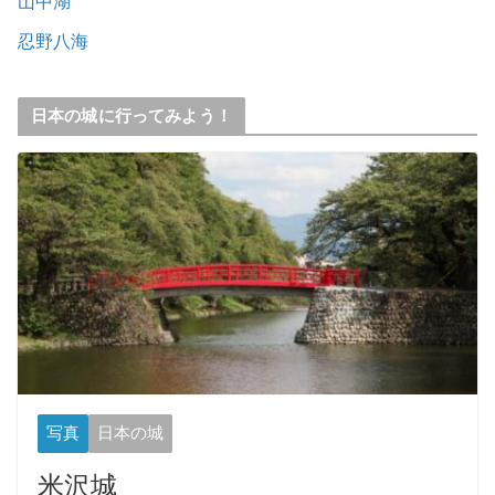
山中湖
忍野八海
日本の城に行ってみよう！
写真
日本の城
米沢城