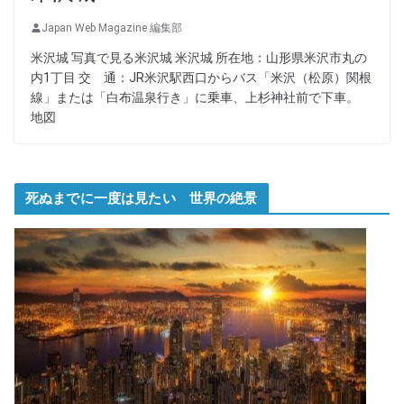
Japan Web Magazine 編集部
米沢城 写真で見る米沢城 米沢城 所在地：山形県米沢市丸の
内1丁目 交 通：JR米沢駅西口からバス「米沢（松原）関根
線」または「白布温泉行き」に乗車、上杉神社前で下車。
地図
死ぬまでに一度は見たい 世界の絶景