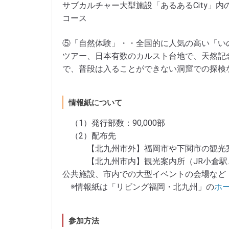
サブカルチャー大型施設「あるあるCity」
コース
⑤「自然体験」・・全国的に人気の高い「い
ツアー、日本有数のカルスト台地で、天然記
で、普段は入ることができない洞窟での探検
情報紙について
（1）発行部数：90,000部
（2）配布先
【北九州市外】福岡市や下関市の観光案
【北九州市内】観光案内所（JR小倉駅、
公共施設、市内での大型イベントの会場など
※情報紙は「リビング福岡・北九州」の
ホ
参加方法