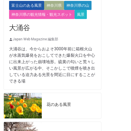
富士山のある風景
神奈川県
神奈川県の山
神奈川県の観光情報・観光スポット
風景
大涌谷
Japan Web Magazine 編集部
大涌谷は、今からおよそ3000年前に箱根火山
が水蒸気爆発をおこしてできた爆裂火口を中心
に出来上がった崩壊地形。硫黄の匂いと荒々し
い風景が広がる中、そこかしこで噴煙を噴き出
している迫力ある光景を間近に目にすることが
できる場
花のある風景