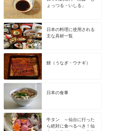
ょっつる・いしる」
日本の料理に使用される
主な具材一覧
鰻（うなぎ・ウナギ）
日本の食事
牛タン ～仙台に行った
ら絶対に食べるべき！仙