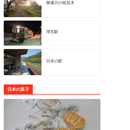
柳瀬川の桜並木
増毛駅
日本の駅
日本の菓子