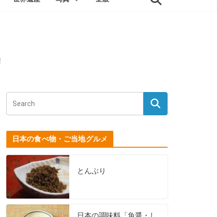
！
日本の食べ物・ご当地グルメ
とんぶり
日本の調味料「魚醤・し