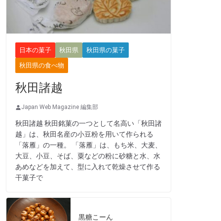
日本の菓子
秋田県
秋田県の菓子
秋田県の食べ物
秋田諸越
Japan Web Magazine 編集部
秋田諸越 秋田銘菓の一つとして名高い「秋田諸
越」は、秋田名産の小豆粉を用いて作られる
「落雁」の一種。 「落雁」は、もち米、大麦、
大豆、小豆、そば、粟などの粉に砂糖と水、水
あめなどを加えて、型に入れて乾燥させて作る
干菓子で
黒糖こーん