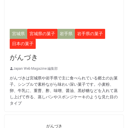
宮城県
宮城県の菓子
岩手県
岩手県の菓子
日本の菓子
がんづき
Japan Web Magazine 編集部
がんづきは宮城県や岩手県で主に食べられている郷土のお菓
子。シンプルで素朴ながら味わい深い菓子です。小麦粉、
卵、牛乳に、重曹、酢、味噌、醤油、黒砂糖などを入れて蒸
し上げて作る、蒸しパンやスポンジケーキのような見た目の
タイプ
がんづき