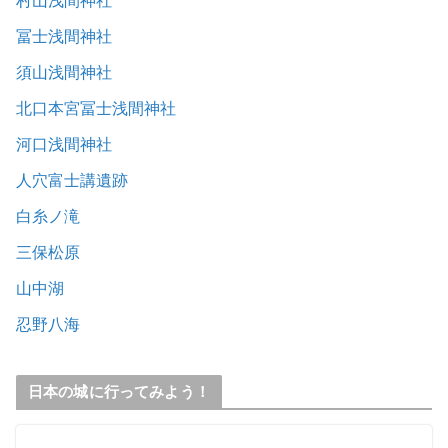
村山浅間神社
冨士浅間神社
須山浅間神社
北口本宮冨士浅間神社
河口浅間神社
人穴富士講遺跡
白糸ノ滝
三保松原
山中湖
忍野八海
日本の城に行ってみよう！