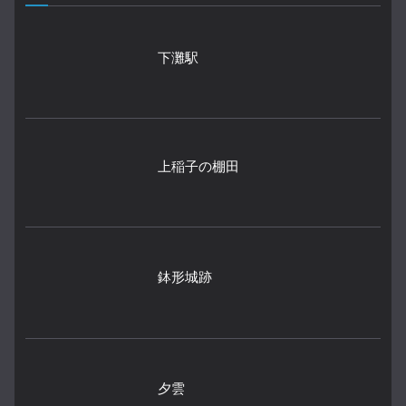
下灘駅
上稲子の棚田
鉢形城跡
夕雲