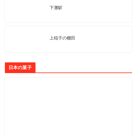
下灘駅
上稲子の棚田
日本の菓子