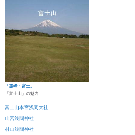
「霊峰・富士」
「富士山」の魅力
富士山本宮浅間大社
山宮浅間神社
村山浅間神社