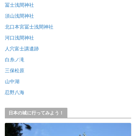
冨士浅間神社
須山浅間神社
北口本宮冨士浅間神社
河口浅間神社
人穴富士講遺跡
白糸ノ滝
三保松原
山中湖
忍野八海
日本の城に行ってみよう！