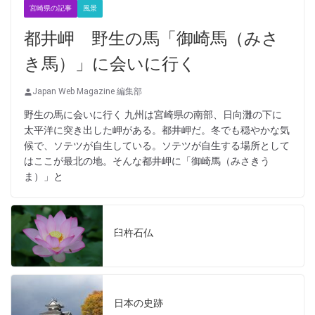
宮崎県の記事
風景
都井岬 野生の馬「御崎馬（みさ
き馬）」に会いに行く
Japan Web Magazine 編集部
野生の馬に会いに行く 九州は宮崎県の南部、日向灘の下に
太平洋に突き出した岬がある。都井岬だ。冬でも穏やかな気
候で、ソテツが自生している。ソテツが自生する場所として
はここが最北の地。そんな都井岬に「御崎馬（みさきう
ま）」と
臼杵石仏
日本の史跡