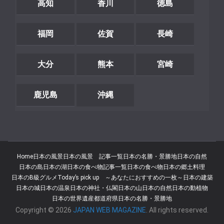
高知
香川
徳島
福岡
佐賀
長崎
大分
熊本
宮崎
鹿児島
沖縄
Home
日本の風景
日本の風景 記事一覧
日本の名勝・景勝地
日本の自然
日本の島
日本の湖
日本の食べ物記事一覧
日本の食べ物
日本の郷土料理
日本のB級グルメ
Today’s pick up ～あなたにおすすめの一枚～
日本の建築
日本の城
日本の温泉
日本の神社・仏閣
日本の山
日本の自然
日本の動植物
日本の世界遺産
都道府県
日本の名勝・景勝地
Copyright © 2026
JAPAN WEB MAGAZINE
. All rights reserved.