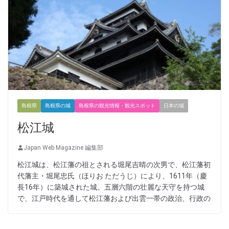
島根県
島根県の城
島根県の観光情報・観光スポット
日本の城
松江城
Japan Web Magazine 編集部
松江城は、松江藩の祖とされる堀尾吉晴の次男で、松江藩初
代藩主・堀尾忠氏（ほりお ただうじ）により、1611年（慶
長16年）に築城された城。五層六階の壮麗な天守を持つ城
で、江戸時代を通して松江藩および出雲一帯の政治、行政の