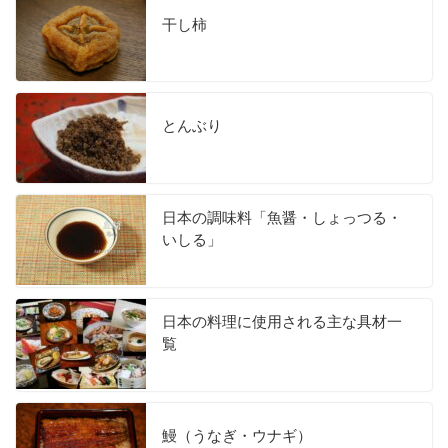
干し柿
とんぶり
日本の調味料「魚醤・しょっつる・
いしる」
日本の料理に使用される主な具材一
覧
鰻（うなぎ・ウナギ）