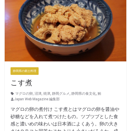
静岡県の郷土料理
こす煮
マグロの卵
,
沼津
,
焼津
,
静岡グルメ
,
静岡県の食文化
,
鮪
Japan Web Magazine 編集部
マグロの卵の煮付け こす煮とはマグロの卵を醤油や
砂糖などを入れて煮つけたもの。ツブツブとした食
感と濃いめの味わいは日本酒によくあう。卵の大き