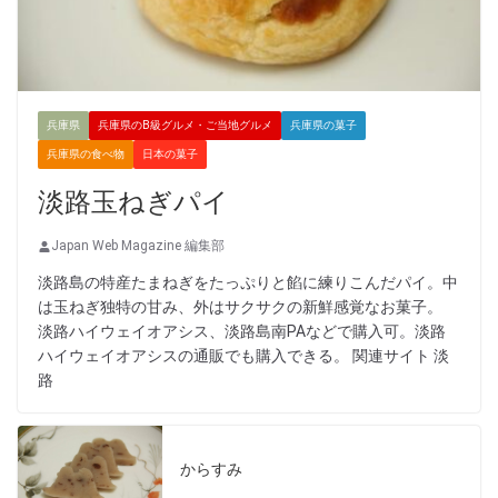
兵庫県
兵庫県のB級グルメ・ご当地グルメ
兵庫県の菓子
兵庫県の食べ物
日本の菓子
淡路玉ねぎパイ
Japan Web Magazine 編集部
淡路島の特産たまねぎをたっぷりと餡に練りこんだパイ。中
は玉ねぎ独特の甘み、外はサクサクの新鮮感覚なお菓子。
淡路ハイウェイオアシス、淡路島南PAなどで購入可。淡路
ハイウェイオアシスの通販でも購入できる。 関連サイト 淡
路
からすみ