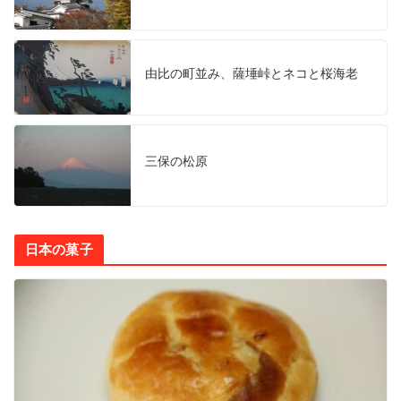
由比の町並み、薩埵峠とネコと桜海老
三保の松原
日本の菓子