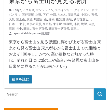
東京から富士山が見える場所
Tokyo
,
アクセス
,
サンシャイン
,
スカイツリー
,
ダイアモンド富士
,
パノラマ
,
三軒茶屋
,
上野
,
下町
,
公園
,
六本木
,
商業施設
,
夕暮れ
,
夜景
,
天気
,
富士山
,
展望
,
展望台
,
山
,
建物
,
後楽園
,
新宿
,
新宿住友ビル
,
日本一
,
東京
,
東京の風景
,
東京都
,
東京駅
,
武蔵野
,
池袋
,
眺望
,
自然
,
荒川
,
谷中
,
関東の富士見百景
,
関東富士見百景
,
高尾山
Japan Web Magazine 編集部
東京から富士山を見る 残照に浮かび上がる富士山 東
京から見る富士山 東京都心から富士山までの距離は
およそ100キロ。かつて高い建物など無かった時
代、晴れた日には坂の上や高台から綺麗な富士山を
日常的に見ることが出来たという
続きを読む