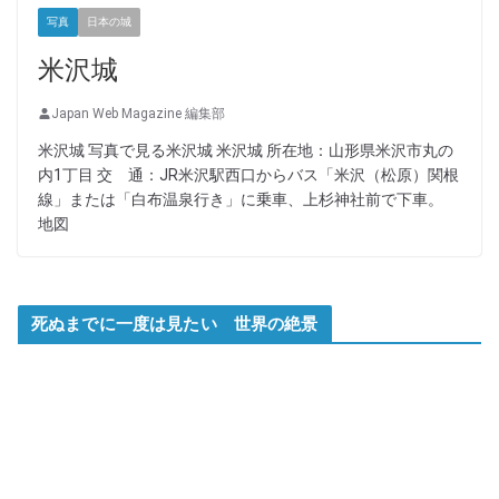
写真
日本の城
米沢城
Japan Web Magazine 編集部
米沢城 写真で見る米沢城 米沢城 所在地：山形県米沢市丸の
内1丁目 交 通：JR米沢駅西口からバス「米沢（松原）関根
線」または「白布温泉行き」に乗車、上杉神社前で下車。
地図
死ぬまでに一度は見たい 世界の絶景