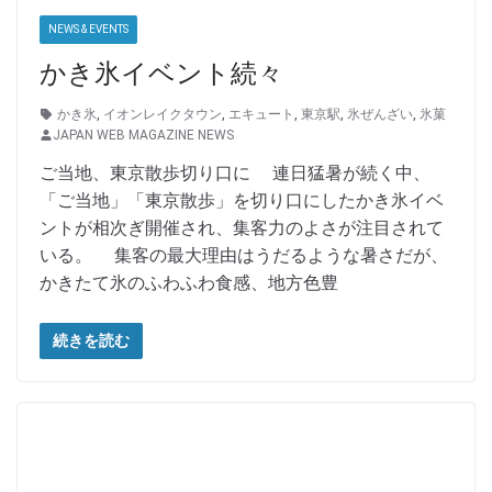
NEWS & EVENTS
かき氷イベント続々
かき氷
,
イオンレイクタウン
,
エキュート
,
東京駅
,
氷ぜんざい
,
氷菓
JAPAN WEB MAGAZINE NEWS
ご当地、東京散歩切り口に 連日猛暑が続く中、
「ご当地」「東京散歩」を切り口にしたかき氷イベ
ントが相次ぎ開催され、集客力のよさが注目されて
いる。 集客の最大理由はうだるような暑さだが、
かきたて氷のふわふわ食感、地方色豊
続きを読む