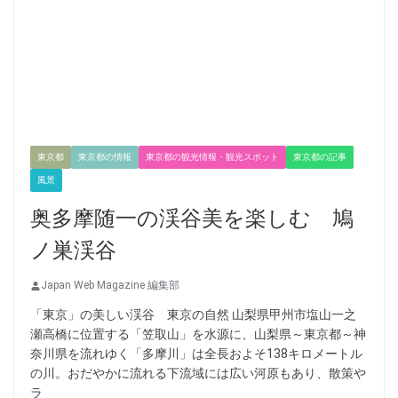
東京都
東京都の情報
東京都の観光情報・観光スポット
東京都の記事
風景
奥多摩随一の渓谷美を楽しむ 鳩
ノ巣渓谷
Japan Web Magazine 編集部
「東京」の美しい渓谷 東京の自然 山梨県甲州市塩山一之
瀬高橋に位置する「笠取山」を水源に、山梨県～東京都～神
奈川県を流れゆく「多摩川」は全長およそ138キロメートル
の川。おだやかに流れる下流域には広い河原もあり、散策や
ラ