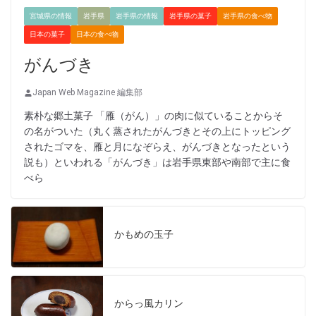
宮城県の情報
岩手県
岩手県の情報
岩手県の菓子
岩手県の食べ物
日本の菓子
日本の食べ物
がんづき
Japan Web Magazine 編集部
素朴な郷土菓子 「雁（がん）」の肉に似ていることからそ
の名がついた（丸く蒸されたがんづきとその上にトッピング
されたゴマを、雁と月になぞらえ、がんづきとなったという
説も）といわれる「がんづき」は岩手県東部や南部で主に食
べら
かもめの玉子
からっ風カリン