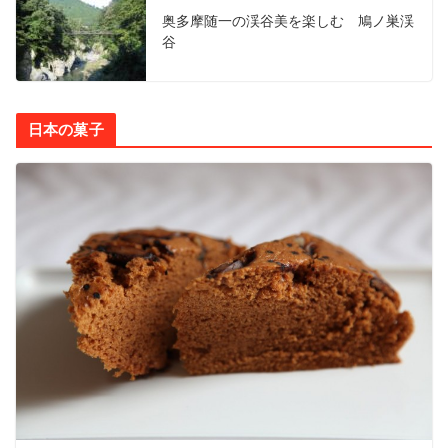
奥多摩随一の渓谷美を楽しむ 鳩ノ巣渓
谷
日本の菓子