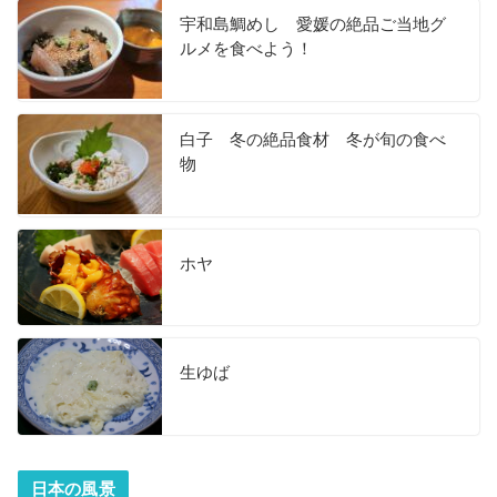
宇和島鯛めし 愛媛の絶品ご当地グ
ルメを食べよう！
白子 冬の絶品食材 冬が旬の食べ
物
ホヤ
生ゆば
日本の風景