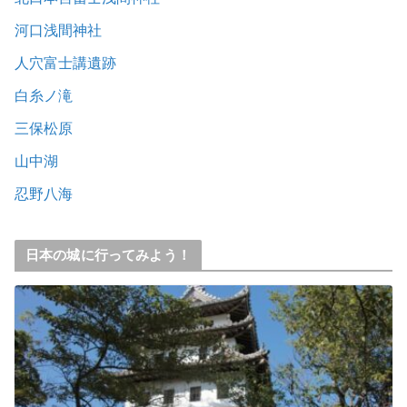
河口浅間神社
人穴富士講遺跡
白糸ノ滝
三保松原
山中湖
忍野八海
日本の城に行ってみよう！