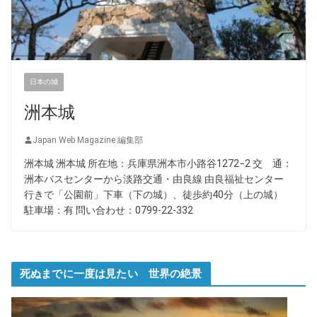
日本の城
洲本城
Japan Web Magazine 編集部
洲本城 洲本城 所在地：兵庫県洲本市小路谷1272−2 交 通：
洲本バスセンターから淡路交通・由良線 由良福祉センター
行きで「公園前」下車（下の城）、徒歩約40分（上の城）
駐車場：有 問い合わせ：0799-22-332
死ぬまでに一度は見たい 世界の絶景