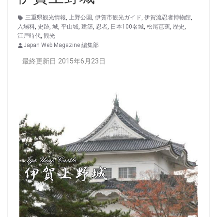
三重県観光情報
,
上野公園
,
伊賀市観光ガイド
,
伊賀流忍者博物館
,
入場料
,
史跡
,
城
,
平山城
,
建築
,
忍者
,
日本100名城
,
松尾芭蕉
,
歴史
,
江戸時代
,
観光
Japan Web Magazine 編集部
最終更新日 2015年6月23日