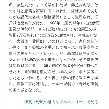
名、藤堂高虎によって築かれた城。藤堂高虎は、そ
の才能と忠義を家康に高く買われ、外様大名であり
ながら譜代大名格（別格譜代）として重用され、江
戸城改築も手がけた。1608年（慶長13年）には伊賀
国及び伊勢8郡、さらに飛び地として今治周辺の越
智郡2万石あわせて22万石を加増され、津藩主とな
る。大阪側（豊臣側）との戦いに備え、家康の信任
が厚く、また築城の名手として知られた藤堂高虎に
白羽の矢がたったというわけだ。高虎は筒井定次が
築いた上野城の拡張工事を行なったが、その際高虎
は伊賀忍者に命じ、58カ国の148城を密かに調べさ
せた上、要害図を盗写させ、城の拡張工事の参考に
したともいわれる。その後、大阪の陣で豊臣氏は滅
亡、拡張工事は凍結し、一国一城制で上野城が伊賀
の国の城となった。
伊賀上野城の魅力をフルスクリーンで見る