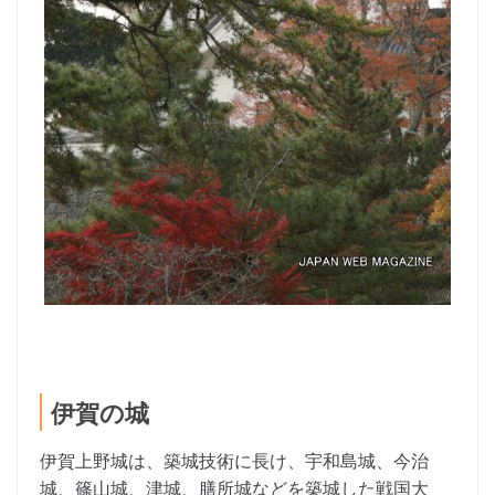
伊賀の城
伊賀上野城は、築城技術に長け、宇和島城、今治
城、篠山城、津城、膳所城などを築城した戦国大