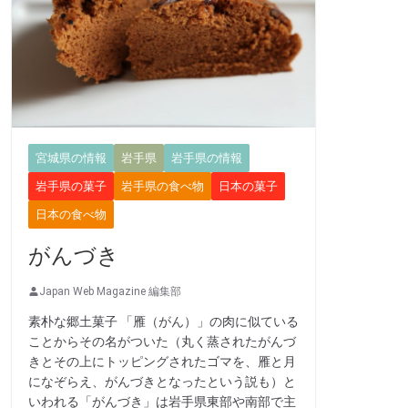
宮城県の情報
岩手県
岩手県の情報
岩手県の菓子
岩手県の食べ物
日本の菓子
日本の食べ物
がんづき
Japan Web Magazine 編集部
素朴な郷土菓子 「雁（がん）」の肉に似ている
ことからその名がついた（丸く蒸されたがんづ
きとその上にトッピングされたゴマを、雁と月
になぞらえ、がんづきとなったという説も）と
いわれる「がんづき」は岩手県東部や南部で主