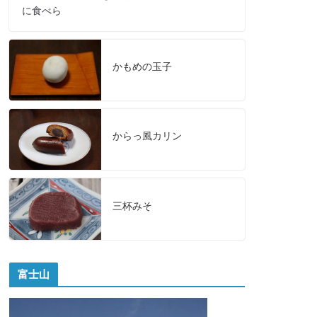
に食べら
かもめの玉子
からっ風カリン
三杯みそ
富士山