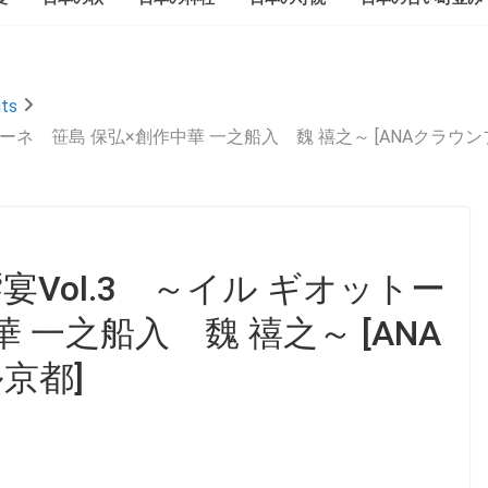
ts
トーネ 笹島 保弘×創作中華 一之船入 魏 禧之～ [ANAクラ
Vol.3 ～イル ギオットー
 一之船入 魏 禧之～ [ANA
ル京都]