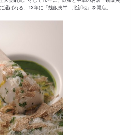
理大会銅賞。そして10年に、飲茶と中華のお店「魏飯夷
員に選ばれる。13年に「魏飯夷堂 北新地」を開店。