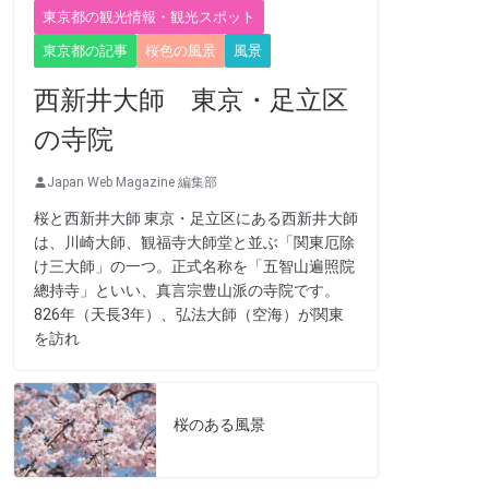
東京都の観光情報・観光スポット
東京都の記事
桜色の風景
風景
西新井大師 東京・足立区
の寺院
Japan Web Magazine 編集部
桜と西新井大師 東京・足立区にある西新井大師
は、川崎大師、観福寺大師堂と並ぶ「関東厄除
け三大師」の一つ。正式名称を「五智山遍照院
總持寺」といい、真言宗豊山派の寺院です。
826年（天長3年）、弘法大師（空海）が関東
を訪れ
桜のある風景