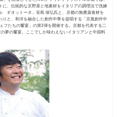
トに、伝統的な京野菜と地素材をイタリアの調理法で洗練
ル ギオットーネ」笹島 保弘氏と、京都の無農薬食材を
わりと、和洋を融合した創作中華を提唱する「京風創作中
シェフたちの饗宴」の第3弾を開催する。京都を代表する二
定の夢の饗宴。ここでしか味わえないイタリアンと中国料