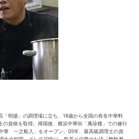
店「明揚」の調理場に立ち、18歳から全国の有名中華料
士の資格を取得。帰国後、横浜中華街「萬珍楼」での修行
中華 一之船入」をオープン。05年、最高級調理士の資