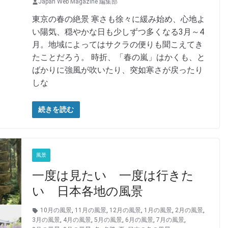
Japan Web Magazine 編集部
東京の春の絶景 寒さも徐々に緩み始め、心地よ
い陽気、穏やかな日も少しずつ多くなる3月～4
月。地域によってはサクラの便りも聞こえてき
たことだろう。 時折、「春の嵐」はかくも、と
ばかりに強風が吹いたり、突如寒さが戻ったり
しな
続きを読む
風景
一度は見たい 一度は行きた
い 日本各地の風景
10月の風景
,
11月の風景
,
12月の風景
,
1月の風景
,
2月の風景
,
3月の風景
,
4月の風景
,
5月の風景
,
6月の風景
,
7月の風景
,