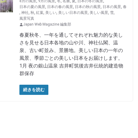
8月の風景
,
9月の風景
,
冬
,
名勝
,
夏
,
日本の冬の風景
,
日本の夏の風景
,
日本の春の風景
,
日本の秋の風景
,
日本の風景
,
春
,
神社
,
秋
,
紅葉
,
美しい
,
美しい日本の風景
,
美しい風景
,
雪
,
風景写真
Japan Web Magazine 編集部
春夏秋冬、一年を通してそれぞれ魅力的な美し
さを見せる日本各地の山や川、神社仏閣、温
泉、古い町並み、景勝地。美しい日本の一年の
風景、季節ごとの美しい日本をお届けします。
1月 夜の銀山温泉 吉井町筑後吉井伝統的建造物
群保存
続きを読む