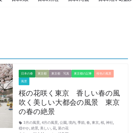
日本の春
東京都
東京都 写真
東京都の記事
桜色の風景
風景
桜の花咲く東京 香しい春の風
吹く美しい大都会の風景 東京
の春の絶景
3月の風景
,
4月の風景
,
公園
,
境内
,
季節
,
春
,
東京
,
桜
,
神社
,
穏やか
,
絶景
,
美しい
,
花
,
菜の花