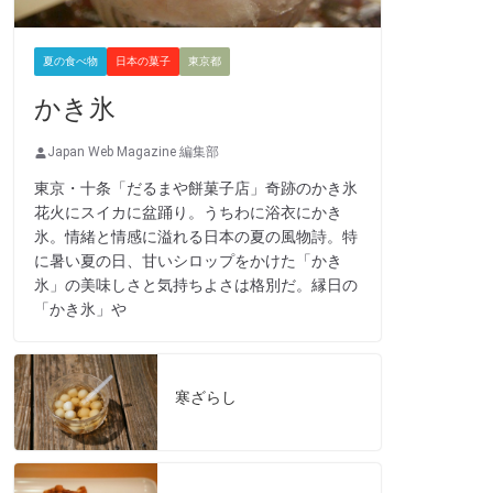
夏の食べ物
日本の菓子
東京都
かき氷
Japan Web Magazine 編集部
東京・十条「だるまや餅菓子店」奇跡のかき氷
花火にスイカに盆踊り。うちわに浴衣にかき
氷。情緒と情感に溢れる日本の夏の風物詩。特
に暑い夏の日、甘いシロップをかけた「かき
氷」の美味しさと気持ちよさは格別だ。縁日の
「かき氷」や
寒ざらし