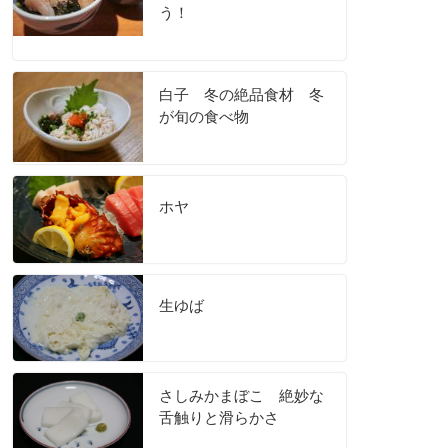
う！
白子 冬の絶品食材 冬
が旬の食べ物
ホヤ
生ゆば
さしみかまぼこ 絶妙な
舌触りと滑らかさ