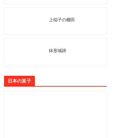
上稲子の棚田
鉢形城跡
日本の菓子