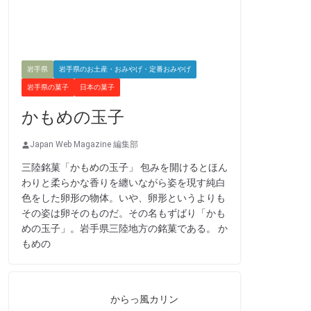
岩手県
岩手県のお土産・おみやげ・定番おみやげ
岩手県の菓子
日本の菓子
かもめの玉子
Japan Web Magazine 編集部
三陸銘菓「かもめの玉子」 包みを開けるとほん
わりと柔らかな香りを纏いながら姿を現す純白
色をした卵形の物体。いや、卵形というよりも
その姿は卵そのものだ。その名もずばり「かも
めの玉子」。岩手県三陸地方の銘菓である。 か
もめの
からっ風カリン