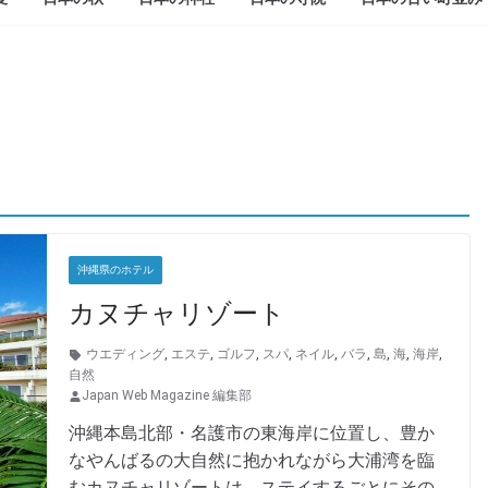
沖縄県のホテル
カヌチャリゾート
ウエディング
,
エステ
,
ゴルフ
,
スパ
,
ネイル
,
バラ
,
島
,
海
,
海岸
,
自然
Japan Web Magazine 編集部
沖縄本島北部・名護市の東海岸に位置し、豊か
なやんばるの大自然に抱かれながら大浦湾を臨
むカヌチャリゾートは、ステイするごとにその