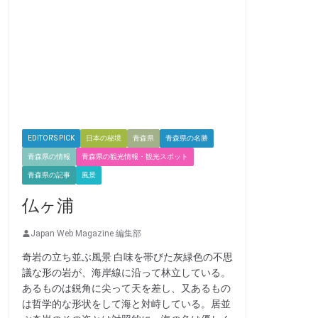
EDITOR'S PICK
日本の秘境
青森県
青森県の名勝
青森県の情報
青森県の観光情報・観光スポット
青森県の記事
風景
仏ヶ浦
Japan Web Magazine 編集部
奇岩の立ち並ぶ風景 白味を帯びた灰緑色の不思
議な形の岩が、海岸線に沿って林立している。
あるものは鋭角に尖って天を差し、又あるもの
は哲学的な形状をして海と対峙している。居並