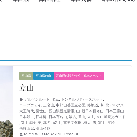
富山県
富山県の山
富山県の観光情報・観光スポット
立山
アルペンルート
,
ダム
,
トンネル
,
パワースポット
,
ロープウェイ
,
三名山
,
中部山岳国立公園
,
修験道
,
冬
,
北アルプス
,
大正時代
,
富士山
,
富山県観光情報
,
山
,
新日本百名山
,
日本三霊山
,
日本最古
,
日本海
,
日本百名山
,
最古
,
登山
,
立山
,
立山町観光ガイド
,
立山連峰
,
美
,
花の百名山
,
重要文化財
,
雄大
,
雪
,
霊山
,
霊峰
,
飛騨山脈
,
高山植物
JAPAN WEB MAGAZINE Tomo Oi