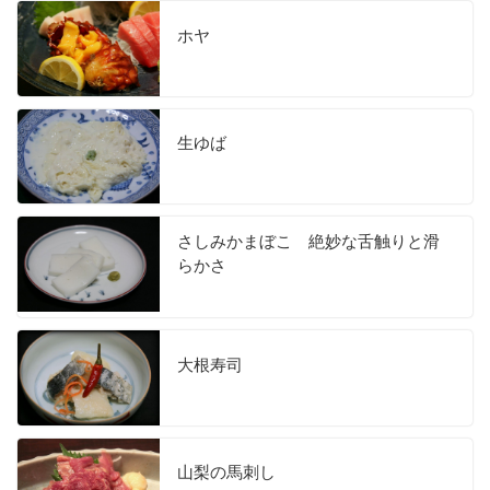
ホヤ
生ゆば
さしみかまぼこ 絶妙な舌触りと滑
らかさ
大根寿司
山梨の馬刺し