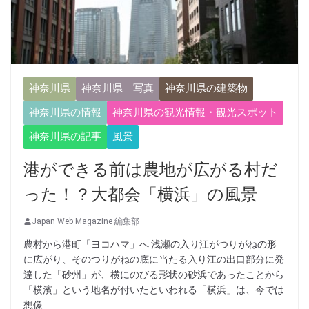
神奈川県
神奈川県 写真
神奈川県の建築物
神奈川県の情報
神奈川県の観光情報・観光スポット
神奈川県の記事
風景
港ができる前は農地が広がる村だ
った！？大都会「横浜」の風景
Japan Web Magazine 編集部
農村から港町「ヨコハマ」へ 浅瀬の入り江がつりがねの形
に広がり、そのつりがねの底に当たる入り江の出口部分に発
達した「砂州」が、横にのびる形状の砂浜であったことから
「横濱」という地名が付いたといわれる「横浜」は、今では
想像