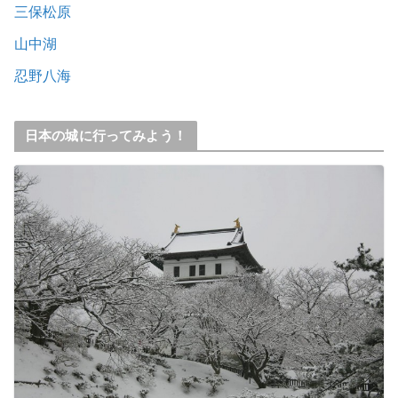
三保松原
山中湖
忍野八海
日本の城に行ってみよう！