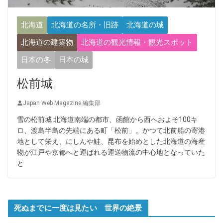
北海道
北海道の名所・旧跡
北海道の城
北海道の建築物
北海道の観光情報・観光スポット
日本の冬
日本の城
松前城
Japan Web Magazine 編集部
雪の松前城 北海道南端の都市、函館から西へおよそ100キ
ロ、渡島半島の先端にある町「松前」。かつて北前船の寄港
地として栄え、にしんや鮭、昆布を始めとした北海道の海産
物が江戸や京都へと運ばれる運送物流の中心地となっていた
と
死ぬまでに一度は見たい 世界の絶景