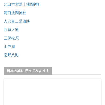
北口本宮冨士浅間神社
河口浅間神社
人穴富士講遺跡
白糸ノ滝
三保松原
山中湖
忍野八海
日本の城に行ってみよう！