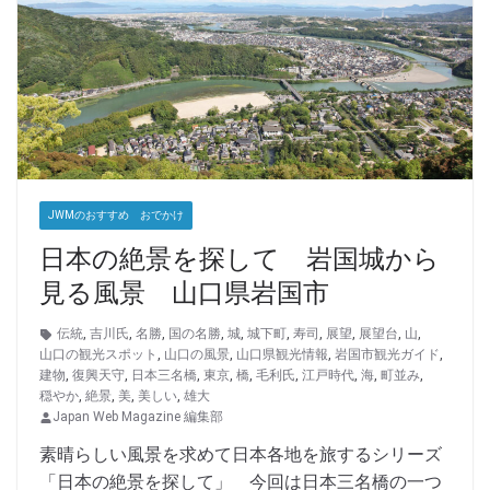
JWMのおすすめ おでかけ
日本の絶景を探して 岩国城から
見る風景 山口県岩国市
伝統
,
吉川氏
,
名勝
,
国の名勝
,
城
,
城下町
,
寿司
,
展望
,
展望台
,
山
,
山口の観光スポット
,
山口の風景
,
山口県観光情報
,
岩国市観光ガイド
,
建物
,
復興天守
,
日本三名橋
,
東京
,
橋
,
毛利氏
,
江戸時代
,
海
,
町並み
,
穏やか
,
絶景
,
美
,
美しい
,
雄大
Japan Web Magazine 編集部
素晴らしい風景を求めて日本各地を旅するシリーズ
「日本の絶景を探して」 今回は日本三名橋の一つ