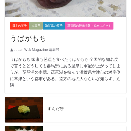
日本の菓子
滋賀県
滋賀県の菓子
滋賀県の観光情報・観光スポット
うばがもち
Japan Web Magazine 編集部
うばがもち 家康も芭蕉も食べたうばがもち 全国的な知名度
で言うとどうしても群馬県にある温泉に軍配が上がってしま
うが、琵琶湖の南端、琵琶湖を挟んで滋賀県大津市の対岸側
に草津という都市がある。遠方の地の人ならいざ知らず、近
隣
ずんだ餅