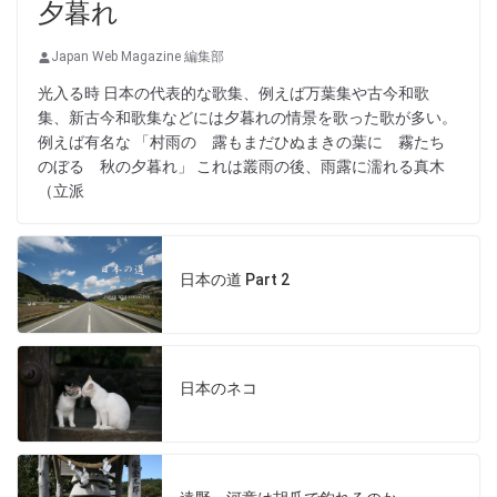
夕暮れ
Japan Web Magazine 編集部
光入る時 日本の代表的な歌集、例えば万葉集や古今和歌
集、新古今和歌集などには夕暮れの情景を歌った歌が多い。
例えば有名な 「村雨の 露もまだひぬまきの葉に 霧たち
のぼる 秋の夕暮れ」 これは叢雨の後、雨露に濡れる真木
（立派
日本の道 Part 2
日本のネコ