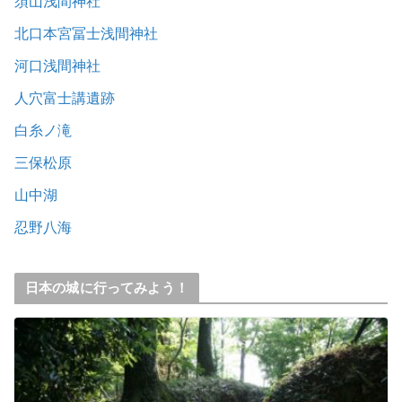
須山浅間神社
北口本宮冨士浅間神社
河口浅間神社
人穴富士講遺跡
白糸ノ滝
三保松原
山中湖
忍野八海
日本の城に行ってみよう！