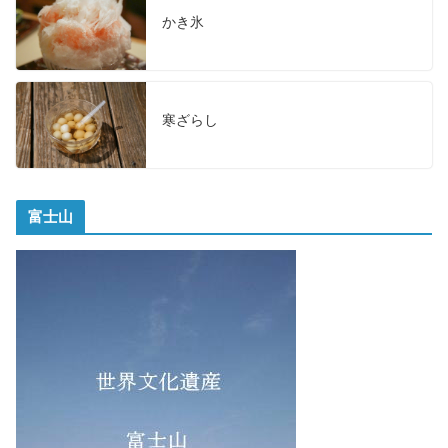
かき氷
寒ざらし
富士山