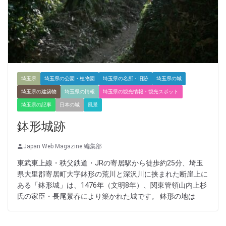
埼玉県
埼玉県の公園・植物園
埼玉県の名所・旧跡
埼玉県の城
埼玉県の建築物
埼玉県の情報
埼玉県の観光情報・観光スポット
埼玉県の記事
日本の城
風景
鉢形城跡
Japan Web Magazine 編集部
東武東上線・秩父鉄道・JRの寄居駅から徒歩約25分、埼玉
県大里郡寄居町大字鉢形の荒川と深沢川に挟まれた断崖上に
ある「鉢形城」は、1476年（文明8年）、関東管領山内上杉
氏の家臣・長尾景春により築かれた城です。 鉢形の地は