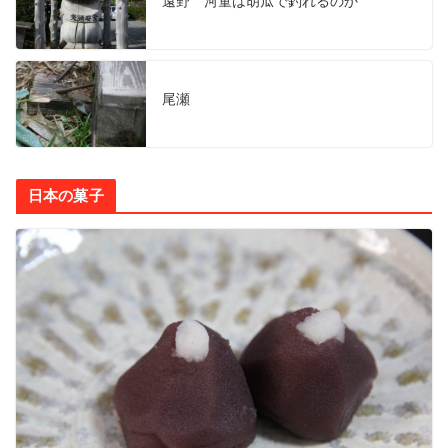
遠野 河童は胡瓜で釣れるのか
尾瀬
日本の菓子