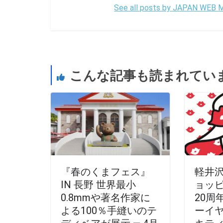
See all posts by JAPAN WEB
こんな記事も読まれてい
『春のくまフェス』
軽井
IN 長野 世界最小
ョッ
0.8mmや著名作家に
20周
よる100％手縫いのテ
ーイ