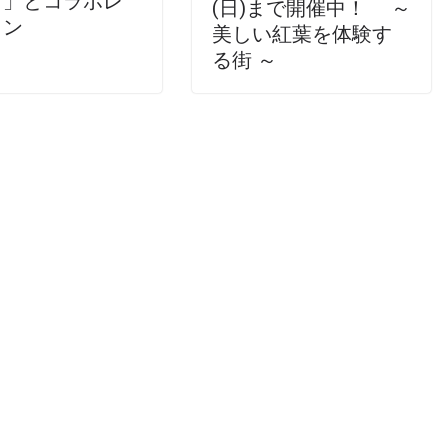
ィ」とコラボレ
(日)まで開催中！ ～
ョン
美しい紅葉を体験す
る街 ～