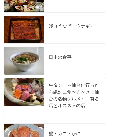
鰻（うなぎ・ウナギ）
日本の食事
牛タン ～仙台に行った
ら絶対に食べるべき！仙
台の名物グルメ～ 有名
店とオススメの店
蟹・カニ・かに！