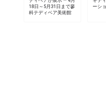
ディベアが展示 ― 4月
キテ
18日～5月31日まで蓼
ーシ
科テディベア美術館