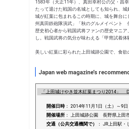
1583年（天正11年）、真田幸村公の父・
たって退けた戦国の名城としても知られ、城
城が紅葉に包まれるこの時期に、城を舞台に
州真田鉄砲隊演武」「秋のグルメイベント 
歴史初心者から戦国武将ファンの歴史マニア
し。戦国武将の気分が味わえる「甲冑試着体
美しい紅葉に彩られた上田城跡公園で、食欲
Japan web magazine’s recommen
「上田城けやき並木紅葉まつり2014」 D
開催日時
： 2014年11月1日（土）～9
開催場所
： 上田城跡公園 長野県上田市
交通（公共交通機関で）
： JR上田駅