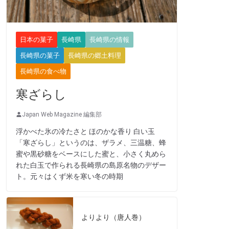
日本の菓子
長崎県
長崎県の情報
長崎県の菓子
長崎県の郷土料理
長崎県の食べ物
寒ざらし
Japan Web Magazine 編集部
浮かべた氷の冷たさと ほのかな香り 白い玉
「寒ざらし」というのは、ザラメ、三温糖、蜂
蜜や黒砂糖をベースにした蜜と、小さく丸めら
れた白玉で作られる長崎県の島原名物のデザー
ト。元々はくず米を寒い冬の時期
よりより（唐人巻）