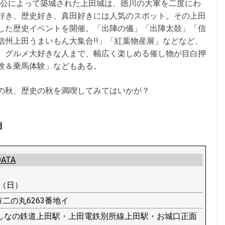
昌幸公によって築城された上田城は、徳川の大軍を二度にわ
好き、歴史好き、真田好きには人気のスポット。その上田
した歴史イベントを開催。「出陣の儀」「出陣太鼓」「信
信州上田うまいもん大集合!!」「紅葉物産展」などなど、
、グルメ大好きな人まで、幅広く楽しめる催し物が目白押
験＆乗馬体験」などもある。
の秋、歴史の秋を満喫してみてはいかが？
d
ATA
日（日）
二の丸6263番地イ
・しなの鉄道上田駅・上田電鉄別所線上田駅・お城口正面