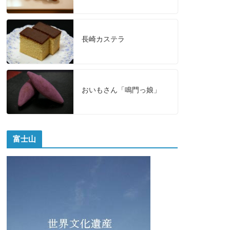
長崎カステラ
おいもさん「鳴門っ娘」
富士山