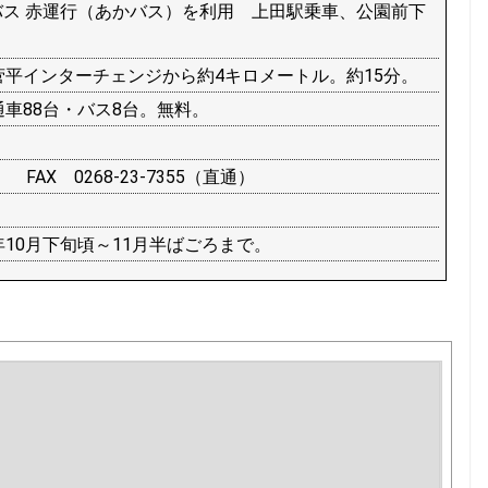
ス 赤運行（あかバス）
を利用 上田駅乗車、公園前下
菅平インターチェンジから約4キロメートル。約15分。
車88台・バス8台。無料。
通） FAX 0268-23-7355（直通）
10月下旬頃～11月半ばごろまで。