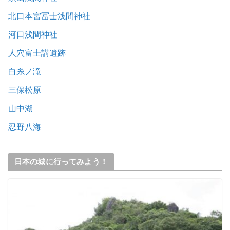
北口本宮冨士浅間神社
河口浅間神社
人穴富士講遺跡
白糸ノ滝
三保松原
山中湖
忍野八海
日本の城に行ってみよう！