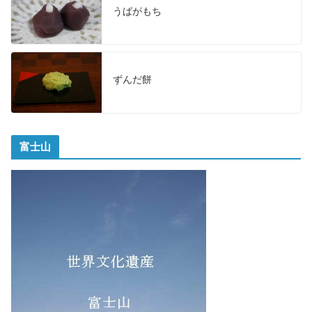
うばがもち
ずんだ餅
富士山