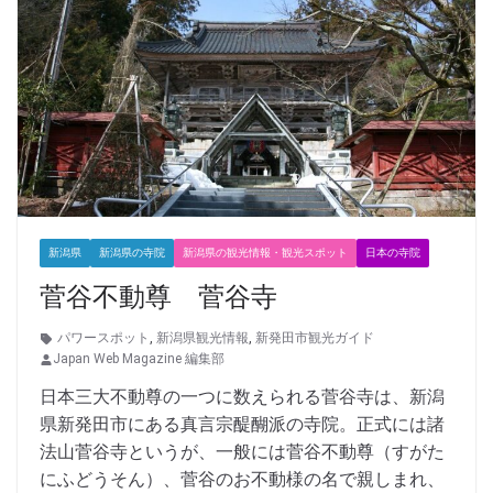
新潟県
新潟県の寺院
新潟県の観光情報・観光スポット
日本の寺院
菅谷不動尊 菅谷寺
パワースポット
,
新潟県観光情報
,
新発田市観光ガイド
Japan Web Magazine 編集部
日本三大不動尊の一つに数えられる菅谷寺は、新潟
県新発田市にある真言宗醍醐派の寺院。正式には諸
法山菅谷寺というが、一般には菅谷不動尊（すがた
にふどうそん）、菅谷のお不動様の名で親しまれ、