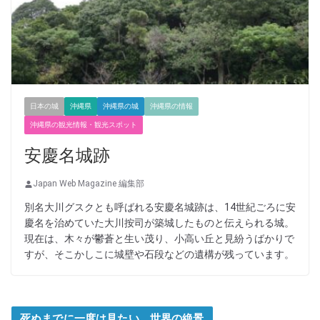
日本の城
沖縄県
沖縄県の城
沖縄県の情報
沖縄県の観光情報・観光スポット
安慶名城跡
Japan Web Magazine 編集部
別名大川グスクとも呼ばれる安慶名城跡は、14世紀ごろに安
慶名を治めていた大川按司が築城したものと伝えられる城。
現在は、木々が鬱蒼と生い茂り、小高い丘と見紛うばかりで
すが、そこかしこに城壁や石段などの遺構が残っています。
死ぬまでに一度は見たい 世界の絶景