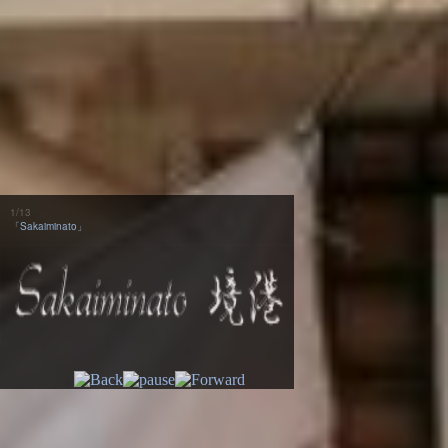
2
/
13
「Sakaiminato」